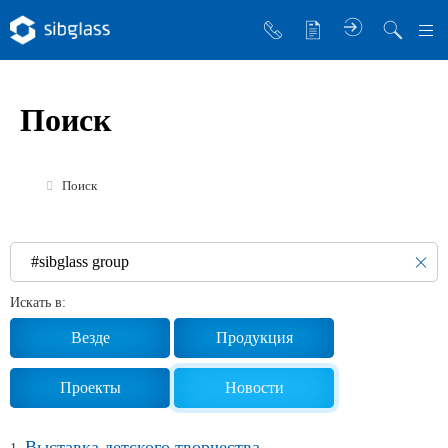
О компании
Поиск
Управляющая компания
Sibglass Trade
Поиск
Sibglass Pro
Инженер Стеклов
История компании
Искать в:
Политика в области качества
Везде
Продукция
Работа в Sibglass
Проекты
Новости
Реквизиты
Выставка детского творчества