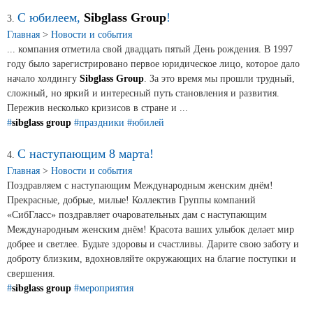
С юбилеем,
Sibglass Group
!
3.
Сертификаты на продукцию Sibglass Pro
Главная
>
Новости и события
... компания отметила свой двадцать пятый День рождения. В 1997
Сертификаты на продукцию Sibglass Trade
году было зарегистрировано первое юридическое лицо, которое дало
начало холдингу
Sibglass Group
. За это время мы прошли трудный,
ГОСТы, ТУ и другая техническая документация
сложный, но яркий и интересный путь становления и развития.
Пережив несколько кризисов в стране и ...
Проекты
#
sibglass group
#праздники
#юбилей
С наступающим 8 марта!
Контакты
4.
Главная
>
Новости и события
Поздравляем с наступающим Международным женским днём!
+7 (391) 278-77-77
Прекрасные, добрые, милые! Коллектив Группы компаний
«СибГласс» поздравляет очаровательных дам с наступающим
info@sibglass.ru
Международным женским днём! Красота ваших улыбок делает мир
добрее и светлее. Будьте здоровы и счастливы. Дарите свою заботу и
доброту близким, вдохновляйте окружающих на благие поступки и
свершения.
Личный кабинет
#
sibglass group
#мероприятия