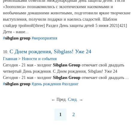
ребятишками отметили Международный день защиты детей. Гости
«Зоополиса» познакомились с экзотическими насекомыми и
необычными домашними животными, подготовили яркие творческие
выступления, получили подарки и наелись сладостей. Шаблон
слайдер тройной[three] Раздел День защиты детей 5 июня 2021[421]
Дети - наше...
#
sibglass group
#мероприятия
С Днем рождения, Sibglass! Уже 24
10.
Главная
>
Новости и события
Сегодня - 21 мая - холдинг
Sibglass Group
отмечает свой двадцать
четвертый День рождения. С Днем рождения, Sibglass! Уже 24
Сегодня - 21 мая - холдинг
Sibglass Group
отмечает свой двадцать ...
#
sibglass group
#день рождения
#холдинг
←
Пред.
След.
→
1
2