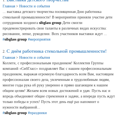
Новости и события
1.
Главная
>
Новости и события
... выставка детского творчества посвященная Дню работника
Продажа недвижимости
стекольной промышленности! В мероприятии приняли участие дети
сотрудников холдинга
sibglass group
Дети смогли
продемонстрировать свои таланты в различных видах искусства:
Продукция
рисовании, лепке, рукоделии. Всех участников выставки ждут ...
#
sibglass group
#мероприятия
Листовое стекло
С днём работника стекольной промышленности!
2.
Стекло для строительства и интерьера
Главная
>
Новости и события
Коллеги, с профессиональным праздником! Коллектив Группы
Стекло для машиностроения
компаний «СибГласс» поздравляет Вас с нашим профессиональным
праздником, выражая огромную благодарность всем Вам, настоящим
Стекло для мебели, оборудования и бытовой техники
профессионалам своего дела, увлеченным и трудолюбивым людям,
многие годы рука об руку уверенно и прямо шагающим к нашим
Комплектующие для переработки стекла
общим целям! Желаем всем новых достижений и удач. Пусть нас и
впредь объединяют общие стремления и задачи, а впереди пусть ждут
Светопрозрачные конструкции для розничных
только победы и успех! Пусть этот день ещё раз напомнит о
заказчиков
нужности выбранной...
#
sibglass group
#праздники
Техподдержка