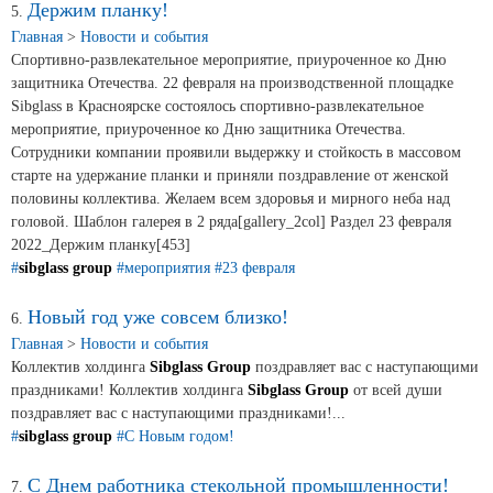
Продажа Б/У оборудования
Держим планку!
5.
Главная
>
Новости и события
Спортивно-развлекательное мероприятие, приуроченное ко Дню
защитника Отечества. 22 февраля на производственной площадке
Sibglass в Красноярске состоялось спортивно-развлекательное
мероприятие, приуроченное ко Дню защитника Отечества.
Сотрудники компании проявили выдержку и стойкость в массовом
старте на удержание планки и приняли поздравление от женской
половины коллектива. Желаем всем здоровья и мирного неба над
головой. Шаблон галерея в 2 ряда[gallery_2col] Раздел 23 февраля
2022_Держим планку[453]
#
sibglass group
#мероприятия
#23 февраля
Новый год уже совсем близко!
6.
Главная
>
Новости и события
Коллектив холдинга
Sibglass Group
поздравляет вас с наступающими
праздниками! Коллектив холдинга
Sibglass Group
от всей души
поздравляет вас с наступающими праздниками!...
#
sibglass group
#С Новым годом!
С Днем работника стекольной промышленности!
7.