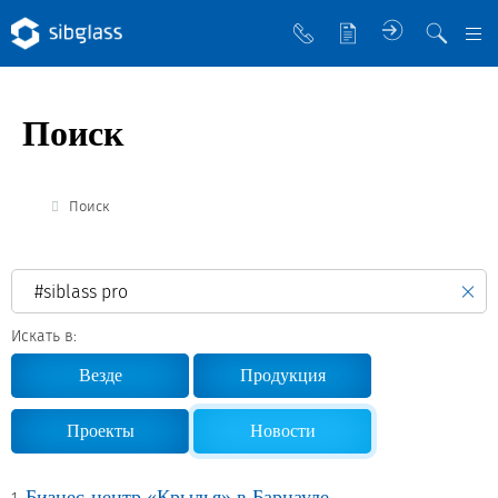
О компании
Поиск
Управляющая компания
Sibglass Trade
Поиск
Sibglass Pro
Инженер Стеклов
История компании
Искать в:
Политика в области качества
Везде
Продукция
Работа в Sibglass
Проекты
Новости
Реквизиты
Бизнес-центр «Крылья» в Барнауле