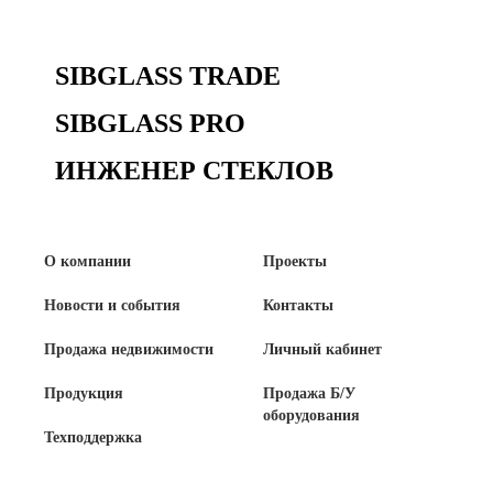
Сертификаты на продукцию Sibglass Pro
SIBGLASS TRADE
Сертификаты на продукцию Sibglass Trade
SIBGLASS PRO
ГОСТы, ТУ и другая техническая документация
ИНЖЕНЕР СТЕКЛОВ
Проекты
Контакты
О компании
Проекты
+7 (391) 278-77-77
Новости и события
Контакты
info@sibglass.ru
Продажа недвижимости
Личный кабинет
Продукция
Продажа Б/У
оборудования
Техподдержка
Личный кабинет