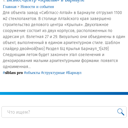
Новости и события
1.
>
Главная
Новости и события
Для объекта завод «Сибгласс-Алтай» в Барнауле отгрузил 1100
Продажа недвижимости
м2 стеклопакетов. В столице Алтайского края завершено
строительство делового центра «Крылья». Двухэтажное
сооружение состоит из двух корпусов, расположенных по
Продукция
адресам ул. Взлетная 27 и 29. Визуально они объединены в один
объект, выполненный в едином архитектурном стиле. Шаблон
слайдер двойной[two] Раздел БЦ Крылья Барнаул_1[439]
Листовое стекло
Следующим летом будет закончен этап озеленения и
Стекло для строительства и интерьера
декорирования малыми архитектурными формами: появятся
одноименная...
Стекло для машиностроения
#
siblass pro
#объекты
#структурные
#Барнаул
Стекло для мебели, оборудования и бытовой техники
Комплектующие для переработки стекла
Светопрозрачные конструкции для розничных
заказчиков
Техподдержка