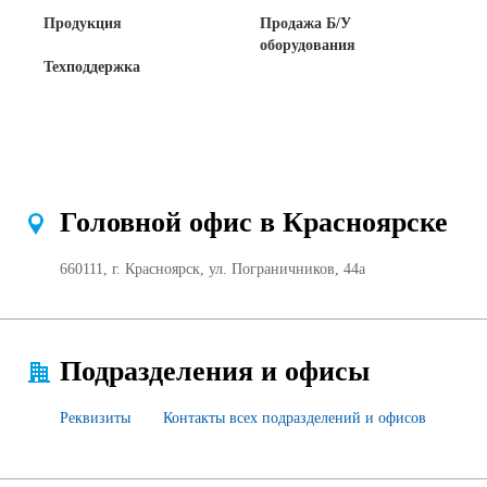
Продукция
Продажа Б/У
Сертификаты на продукцию Sibglass Pro
оборудования
Техподдержка
Сертификаты на продукцию Sibglass Trade
ГОСТы, ТУ и другая техническая документация
Проекты
Головной офис в Красноярске
Контакты
660111, г. Красноярск, ул. Пограничников, 44а
+7 (391) 278-77-77
info@sibglass.ru
Подразделения и офисы
Реквизиты
Контакты всех подразделений и офисов
Личный кабинет