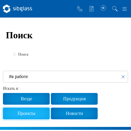
О компании
Поиск
Управляющая компания
Sibglass Trade
Поиск
Sibglass Pro
Инженер Стеклов
История компании
Искать в:
Политика в области качества
Везде
Продукция
Работа в Sibglass
Проекты
Новости
Реквизиты