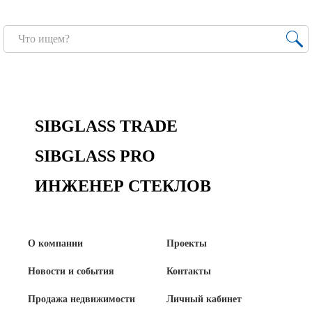
Новости и события
Продажа недвижимости
Продукция
Листовое стекло
SIBGLASS TRADE
Стекло для строительства и интерьера
SIBGLASS PRO
Стекло для машиностроения
ИНЖЕНЕР СТЕКЛОВ
Стекло для мебели, оборудования и бытовой техники
Комплектующие для переработки стекла
О компании
Проекты
Светопрозрачные конструкции для розничных
заказчиков
Новости и события
Контакты
Продажа недвижимости
Личный кабинет
Техподдержка