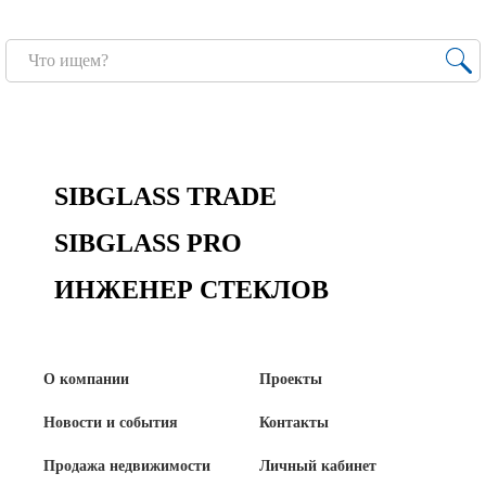
Новости и события
Продажа недвижимости
Продукция
Листовое стекло
SIBGLASS TRADE
Стекло для строительства и интерьера
SIBGLASS PRO
Стекло для машиностроения
ИНЖЕНЕР СТЕКЛОВ
Стекло для мебели, оборудования и бытовой техники
Комплектующие для переработки стекла
О компании
Проекты
Светопрозрачные конструкции для розничных
заказчиков
Новости и события
Контакты
Продажа недвижимости
Личный кабинет
Техподдержка