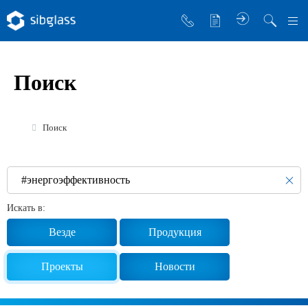
О компании
Поиск
Управляющая компания
Sibglass Trade
Поиск
Sibglass Pro
Инженер Стеклов
История компании
Искать в:
Политика в области качества
Везде
Продукция
Работа в Sibglass
Проекты
Новости
Реквизиты