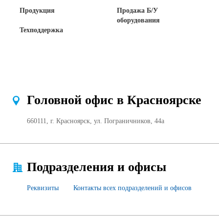
Продукция
Продажа Б/У
Сертификаты на продукцию Sibglass Pro
оборудования
Техподдержка
Сертификаты на продукцию Sibglass Trade
ГОСТы, ТУ и другая техническая документация
Проекты
Головной офис в Красноярске
Контакты
660111, г. Красноярск, ул. Пограничников, 44а
+7 (391) 278-77-77
info@sibglass.ru
Подразделения и офисы
Реквизиты
Контакты всех подразделений и офисов
Личный кабинет