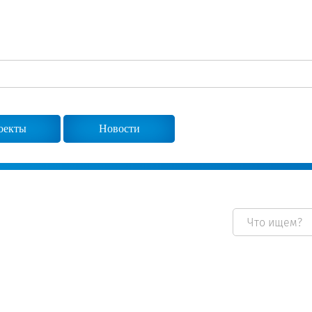
Сертификаты на продукцию Sibglass Pro
Сертификаты на продукцию Sibglass Trade
ГОСТы, ТУ и другая техническая документация
оекты
Новости