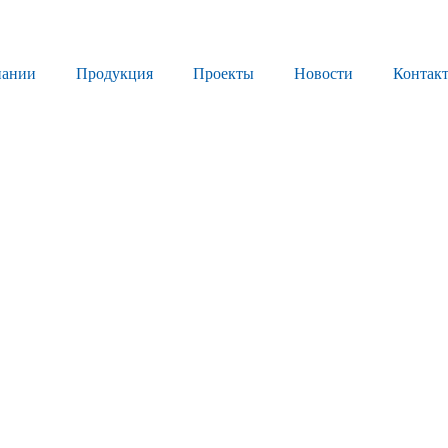
пании
Продукция
Проекты
Новости
Контак
Продукция
Листовое стекло
Стекло для строительства и интерьера
Стекло для машиностроения
Стекло для мебели, оборудования и бытовой техники
Комплектующие для переработки стекла
Светопрозрачные конструкции для розничных заказчиков
Техподдержка