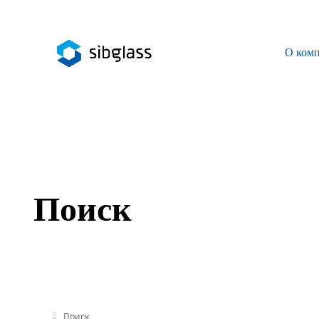
О ком
О компании
Управляющая компания
Sibglass Trade
Sibglass Pro
Поиск
Инженер Стеклов
История компании
Политика в области качества
Работа в Sibglass
Поиск