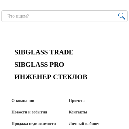
Новости и события
Продажа недвижимости
Продукция
Листовое стекло
SIBGLASS TRADE
Стекло для строительства и интерьера
SIBGLASS PRO
Стекло для машиностроения
ИНЖЕНЕР СТЕКЛОВ
Стекло для мебели, оборудования и бытовой техники
Комплектующие для переработки стекла
О компании
Проекты
Светопрозрачные конструкции для розничных
заказчиков
Новости и события
Контакты
Продажа недвижимости
Личный кабинет
Техподдержка