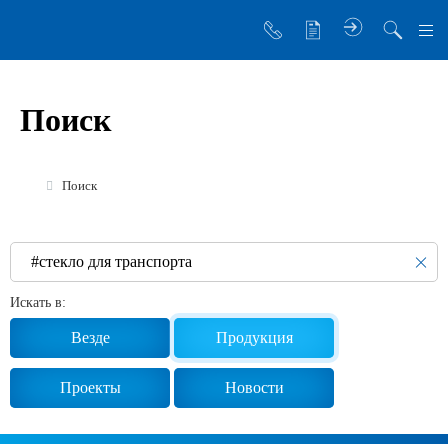
О компании
Поиск
Управляющая компания
Sibglass Trade
Поиск
Sibglass Pro
Инженер Стеклов
История компании
Искать в:
Политика в области качества
Везде
Продукция
Работа в Sibglass
Проекты
Новости
Реквизиты