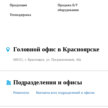
Продукция
Продажа Б/У
Сертификаты на продукцию Sibglass Pro
оборудования
Техподдержка
Сертификаты на продукцию Sibglass Trade
ГОСТы, ТУ и другая техническая документация
Проекты
Головной офис в Красноярске
Контакты
660111, г. Красноярск, ул. Пограничников, 44а
+7 (391) 278-77-77
info@sibglass.ru
Подразделения и офисы
Реквизиты
Контакты всех подразделений и офисов
Личный кабинет