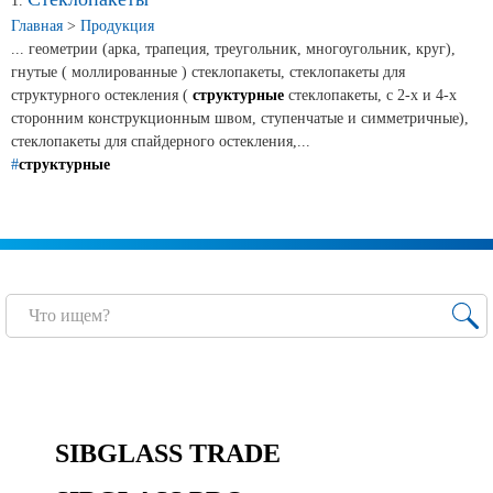
Новости и события
1.
Главная
>
Продукция
... геометрии (арка, трапеция, треугольник, многоугольник, круг),
Продажа недвижимости
гнутые ( моллированные ) стеклопакеты, стеклопакеты для
структурного остекления (
структурные
стеклопакеты, с 2-х и 4-х
сторонним конструкционным швом, ступенчатые и симметричные),
Продукция
стеклопакеты для спайдерного остекления,...
#
структурные
Листовое стекло
Стекло для строительства и интерьера
Стекло для машиностроения
Стекло для мебели, оборудования и бытовой техники
Комплектующие для переработки стекла
Светопрозрачные конструкции для розничных
заказчиков
SIBGLASS TRADE
Техподдержка