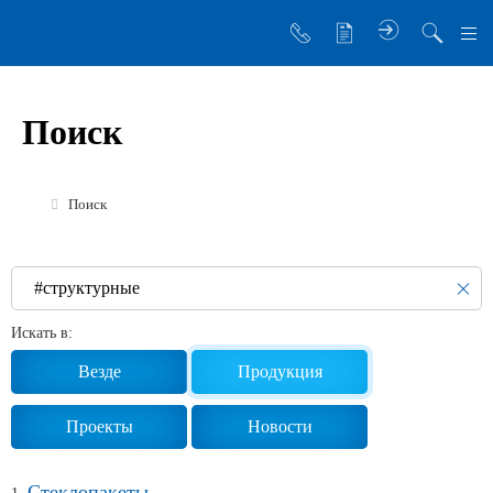
О компании
Поиск
Управляющая компания
Sibglass Trade
Поиск
Sibglass Pro
Инженер Стеклов
История компании
Искать в:
Политика в области качества
Везде
Продукция
Работа в Sibglass
Проекты
Новости
Реквизиты
Стеклопакеты