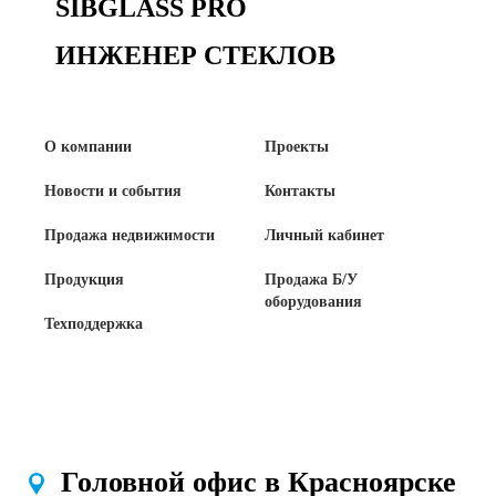
SIBGLASS PRO
Сертификаты на продукцию Sibglass Pro
ИНЖЕНЕР СТЕКЛОВ
Сертификаты на продукцию Sibglass Trade
ГОСТы, ТУ и другая техническая документация
О компании
Проекты
Проекты
Новости и события
Контакты
Продажа недвижимости
Личный кабинет
Контакты
Продукция
Продажа Б/У
оборудования
+7 (391) 278-77-77
Техподдержка
info@sibglass.ru
Личный кабинет
Головной офис в Красноярске