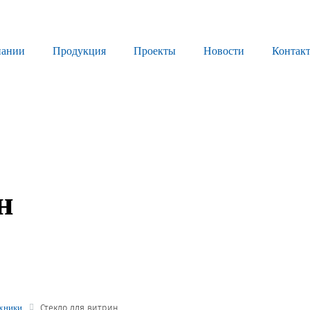
пании
Продукция
Проекты
Новости
Контак
Продукция
Листовое стекло
Стекло для строительства и интерьера
Стекло для машиностроения
н
Стекло для мебели, оборудования и бытовой техники
Комплектующие для переработки стекла
Светопрозрачные конструкции для розничных заказчиков
Техподдержка
ехники
Стекло для витрин