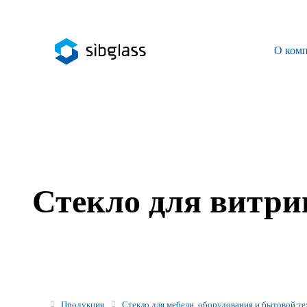
О ком
О компании
Управляющая компания
Sibglass Trade
Sibglass Pro
Стекло для витри
Инженер Стеклов
История компании
Политика в области качества
Работа в Sibglass
Продукция
Стекло для мебели, оборудования и бытовой т