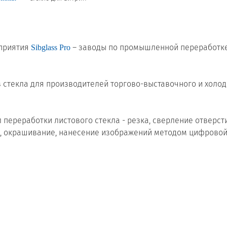
Сертификаты на продукцию Sibglass Pro
Сертификаты на продукцию Sibglass Trade
дприятия
– заводы по промышленной переработке
Sibglass Pro
ГОСТы, ТУ и другая техническая документация
 стекла для производителей торгово-выставочного и холо
переработки листового стекла - резка, сверление отверсти
екс, окрашивание, нанесение изображений методом цифровой