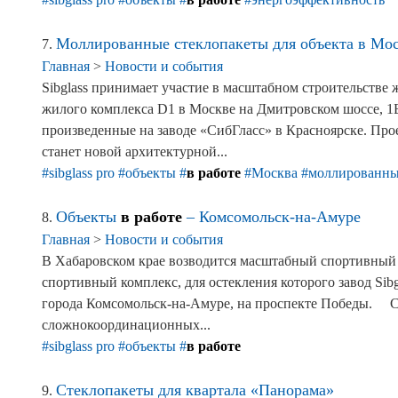
Моллированные стеклопакеты для объекта в Мо
7.
Главная
>
Новости и события
Sibglass принимает участие в масштабном строительстве 
жилого комплекса D1 в Москве на Дмитровском шоссе, 1Б
произведенные на заводе «СибГласс» в Красноярске. Пр
станет новой архитектурной...
#sibglass pro
#объекты
#
в работе
#Москва
#моллированн
Объекты
в работе
– Комсомольск-на-Амуре
8.
Главная
>
Новости и события
В Хабаровском крае возводится масштабный спортивный 
спортивный комплекс, для остекления которого завод Sib
города Комсомольск-на-Амуре, на проспекте Победы. ⠀ Ст
сложнокоординационных...
#sibglass pro
#объекты
#
в работе
Стеклопакеты для квартала «Панорама»
9.