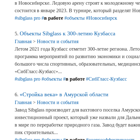
в Новосибирске. Ледовую арену строят к молодежному че
состоится в январе 2023. В турнире, который разделят Н
#sibglass pro
#
в работе
#объекты
#Новосибирск
Объекты Sibglass к 300-летию Кузбасса
5.
Главная
>
Новости и события
Летом 2021 года Кузбасс отметит 300-летие региона. Лет
программа мероприятий по развитию экономики и социаль
большого числа спортивных, образовательных, медицинс
«СибГласс-Кузбасс»...
#sibglass pro
#объекты
#
в работе
#СибГласс-Кузбасс
«Стройка века» в Амурской области
6.
Главная
>
Новости и события
Завод Sibglass производит для вахтового поселка Амурс
инвестиционный проект, который уже назвали для Дальн
в мире по переработке природного газа. Завод будет ва
пик строительных...
#sibglass pro
#объекты
#
в работе
#энергоэффективность