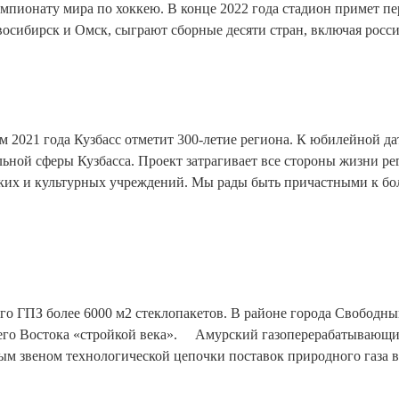
мпионату мира по хоккею. В конце 2022 года стадион примет п
овосибирск и Омск, сыграют сборные десяти стран, включая росс
ом 2021 года Кузбасс отметит 300-летие региона. К юбилейной д
ной сферы Кузбасса. Проект затрагивает все стороны жизни рег
ких и культурных учреждений. Мы рады быть причастными к бо
кого ГПЗ более 6000 м2 стеклопакетов. В районе города Свобод
его Востока «стройкой века». ⠀ Амурский газоперерабатывающи
жным звеном технологической цепочки поставок природного газа