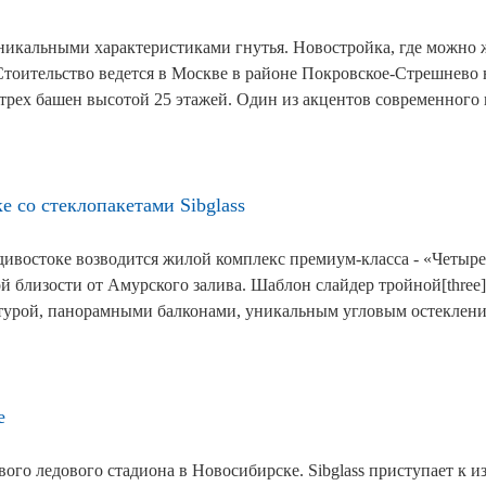
уникальными характеристиками гнутья. Новостройка, где можно ж
Стоительство ведется в Москве в районе Покровское-Стрешнево 
з трех башен высотой 25 этажей. Один из акцентов современного
 со стеклопакетами Sibglass
ивостоке возводится жилой комплекс премиум-класса - «Четыре
 близости от Амурского залива. Шаблон слайдер тройной[three]
ктурой, панорамными балконами, уникальным угловым остеклен
е
ового ледового стадиона в Новосибирске. Sibglass приступает к 