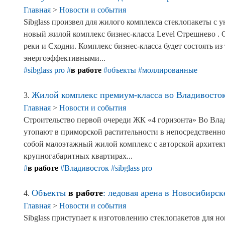
Главная
>
Новости и события
Sibglass произвел для жилого комплекса стеклопакеты с 
новый жилой комплекс бизнес-класса Level Стрешнево . 
реки и Сходни. Комплекс бизнес-класса будет состоять и
энергоэффективными...
#sibglass pro
#
в работе
#объекты
#моллированные
Жилой комплекс премиум-класса во Владивостоке
3.
Главная
>
Новости и события
Строительство первой очереди ЖК «4 горизонта» Во Влад
утопают в приморской растительности в непосредственной
собой малоэтажный жилой комплекс с авторской архите
крупногабаритных квартирах...
#
в работе
#Владивосток
#sibglass pro
Объекты
в работе
: ледовая арена в Новосибирск
4.
Главная
>
Новости и события
Sibglass приступает к изготовлению стеклопакетов для н