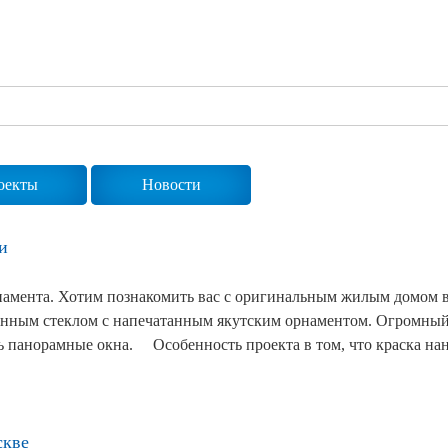
Сертификаты на продукцию Sibglass Pro
Сертификаты на продукцию Sibglass Trade
ГОСТы, ТУ и другая техническая документация
оекты
Новости
и
намента. Хотим познакомить вас с оригинальным жилым домом 
енным стеклом с напечатанным якутским орнаментом. Огромный
зь панорамные окна. ⠀ Особенность проекта в том, что краска на
скве