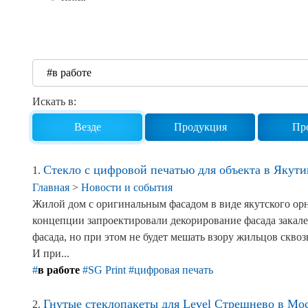
Реквизиты
Новости и события
Продажа недвижимости
Искать в:
Везде
Продукция
Пр
Стекло с цифровой печатью для объекта в Якути
1.
Главная
>
Новости и события
Жилой дом с оригинальным фасадом в виде якутского ор
концепции запроектировали декорирование фасада закал
фасада, но при этом не будет мешать взору жильцов скво
И при...
#
в работе
#SG Print
#цифровая печать
Гнутые стеклопакеты для Level Стрешнево в Мо
2.