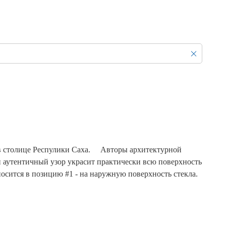
Продажа Б/У оборудования
в столице Респулики Саха. ⠀ Авторы архитектурной
 аутентичный узор украсит практически всю поверхность
носится в позицию #1 - на наружную поверхность стекла.