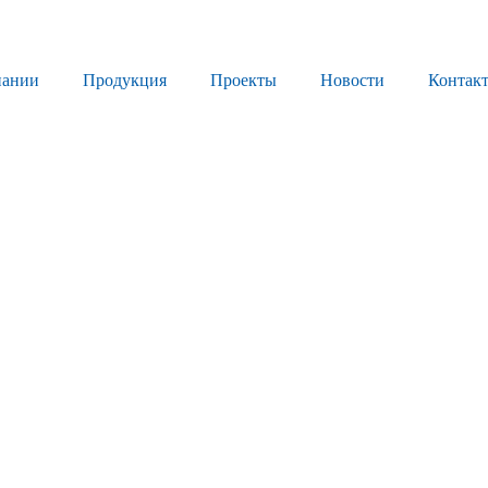
пании
Продукция
Проекты
Новости
Контак
Продукция
Листовое стекло
Стекло для строительства и интерьера
Стекло для машиностроения
Стекло для мебели, оборудования и бытовой техники
Комплектующие для переработки стекла
Светопрозрачные конструкции для розничных заказчиков
Техподдержка