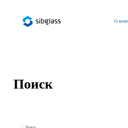
О ком
О компании
Управляющая компания
Sibglass Trade
Sibglass Pro
Поиск
Инженер Стеклов
История компании
Политика в области качества
Работа в Sibglass
Поиск