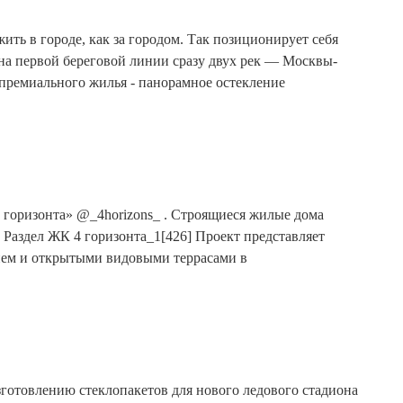
ить в городе, как за городом. Так позиционирует себя
на первой береговой линии сразу двух рек — Москвы-
 премиального жилья - панорамное остекление
 горизонта» @_4horizons_ . Строящиеся жилые дома
 Раздел ЖК 4 горизонта_1[426] Проект представляет
ием и открытыми видовыми террасами в
изготовлению стеклопакетов для нового ледового стадиона