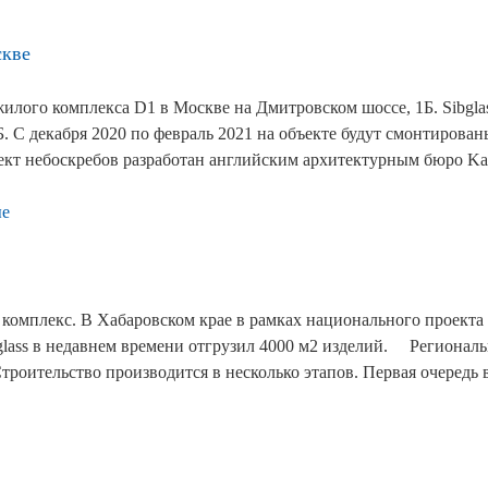
скве
жилого комплекса D1 в Москве на Дмитровском шоссе, 1Б. Sibgl
. С декабря 2020 по февраль 2021 на объекте будут смонтирова
оект небоскребов разработан английским архитектурным бюро K
ые
комплекс. В Хабаровском крае в рамках национального проекта
glass в недавнем времени отгрузил 4000 м2 изделий. ⠀ Регионал
роительство производится в несколько этапов. Первая очередь 