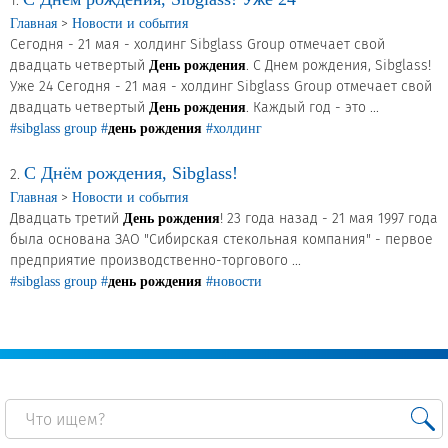
Новости и события
1.
>
Главная
Новости и события
Сегодня - 21 мая - холдинг Sibglass Group отмечает свой
Продажа недвижимости
двадцать четвертый
. С Днем рождения, Sibglass!
День рождения
Уже 24 Сегодня - 21 мая - холдинг Sibglass Group отмечает свой
двадцать четвертый
. Каждый год - это ...
День рождения
Продукция
#sibglass group
#
день рождения
#холдинг
С Днём рождения, Sibglass!
Листовое стекло
2.
>
Главная
Новости и события
Стекло для строительства и интерьера
Двадцать третий
! 23 года назад - 21 мая 1997 года
День рождения
была основана ЗАО "Сибирская стекольная компания" - первое
Стекло для машиностроения
предприятие производственно-торгового ...
#sibglass group
#
день рождения
#новости
Стекло для мебели, оборудования и бытовой техники
Комплектующие для переработки стекла
Светопрозрачные конструкции для розничных
заказчиков
Техподдержка