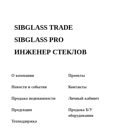
Сертификаты на продукцию Sibglass Pro
Сертификаты на продукцию Sibglass Trade
SIBGLASS TRADE
ГОСТы, ТУ и другая техническая документация
SIBGLASS PRO
Проекты
ИНЖЕНЕР СТЕКЛОВ
Контакты
О компании
Проекты
+7 (391) 278-77-77
Новости и события
Контакты
info@sibglass.ru
Продажа недвижимости
Личный кабинет
Продукция
Продажа Б/У
оборудования
Личный кабинет
Техподдержка