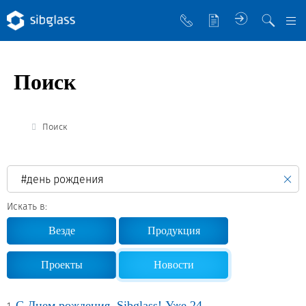
О компании
Поиск
Управляющая компания
Sibglass Trade
Поиск
Sibglass Pro
Инженер Стеклов
История компании
Искать в:
Политика в области качества
Везде
Продукция
Работа в Sibglass
Проекты
Новости
Реквизиты
С Днем рождения, Sibglass! Уже 24